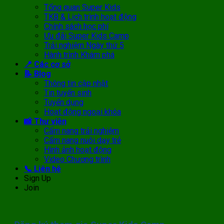
Tổng quan Super Kids
TKB & Lịch trình hoạt động
Chính sách học phí
Ưu đãi Super Kids Camp
Trải nghiệm Ngày thứ 5
Hành trình Khám phá
📍 Các cơ sở
📝 Blog
Thông tin cập nhật
Tin tuyển sinh
Tuyển dụng
Hoạt động ngoại khóa
📸 Thư viện
Cẩm nang trải nghiệm
Cẩm nang nuôi dạy trẻ
Hình ảnh hoạt động
Video Chương trình
📞 Liên hệ
Sign Up
Join