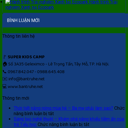
Hành trình Trải
Mẹ
nghiệm Xanh tại Ecopark
không
nên
bỏ
BÌNH LUẬN MỚI
qua
Thông tin liên hệ
🚩
SUPER KIDS CAMP
🏠 Số 3A35 Geleximco - Lê Trọng Tấn, Tây Mỗ, TP. Hà Nội.
📞 0967.842.047 - 0988.645.408
✉️ info@bantruhe.net
💻 www.bantruhe.net
Thông tin mới
Thời tiết nắng nóng mùa hè – Ba mẹ phải làm sao?
Chức
ở
năng bình luận bị tắt
Thời
Sáng tạo nghệ thuật – Khám phá năng khiếu tiềm ẩn của
tiết
ở
trẻ Tiểu học
Chức năng bình luận bị tắt