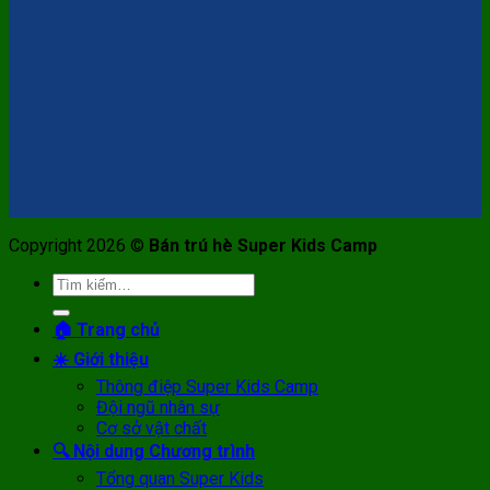
Copyright 2026 ©
Bán trú hè Super Kids Camp
Tìm
kiếm:
🏠 Trang chủ
☀️ Giới thiệu
Thông điệp Super Kids Camp
Đội ngũ nhân sự
Cơ sở vật chất
🔍 Nội dung Chương trình
Tổng quan Super Kids