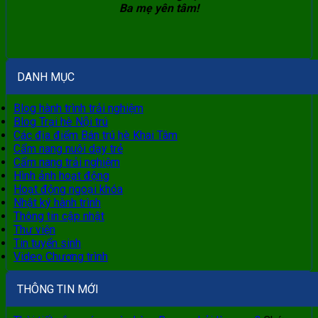
Ba mẹ yên tâm!
DANH MỤC
Blog hành trình trải nghiệm
Blog Trại hè Nội trú
Các địa điểm Bán trú hè Khai Tâm
Cẩm nang nuôi dạy trẻ
Cẩm nang trải nghiệm
Hình ảnh hoạt động
Hoạt động ngoại khóa
Nhật ký hành trình
Thông tin cập nhật
Thư viện
Tin tuyển sinh
Video Chương trình
THÔNG TIN MỚI