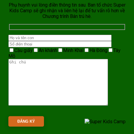
Phụ huynh vui lòng điền thông tin sau. Ban tổ chức Super
Kids Camp sẽ ghi nhận và liên hệ lại để tư vấn rõ hơn về
Chương trình Bán trú hè.
Cầu giấy
An khánh
Minh Khai
Hà Đông
Tây
Mỗ