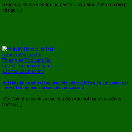
Sáng nay, khuôn viên trại hè bán trú Joy Camp 2025 rộn ràng
và náo [...]
Nhật ký Hành trình Trải nghiệm Văn hóa tại Thiền Viện Trúc Lâm: Bài
học và Trải nghiệm sâu sắc cho các bạn nhỏ
Mời Quý phụ huynh và các con đến với một hành trình đáng
nhớ tại [...]