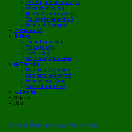
TKB & Lịch trình hoạt động
Chính sách học phí
Ưu đãi Super Kids Camp
Trải nghiệm Ngày thứ 5
Hành trình Khám phá
📍 Các cơ sở
📝 Blog
Thông tin cập nhật
Tin tuyển sinh
Tuyển dụng
Hoạt động ngoại khóa
📸 Thư viện
Cẩm nang trải nghiệm
Cẩm nang nuôi dạy trẻ
Hình ảnh hoạt động
Video Chương trình
📞 Liên hệ
Sign Up
Join
Đăng ký tham gia Super Kids Camp