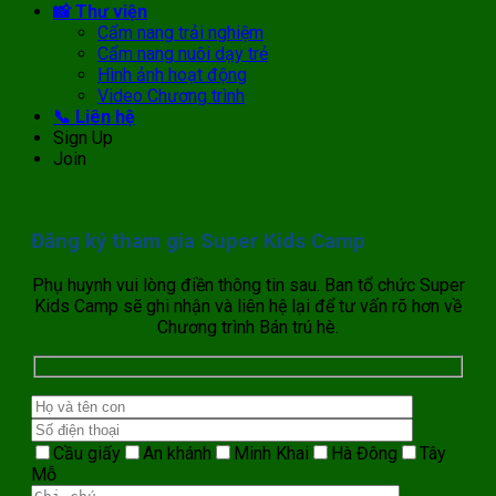
📸 Thư viện
Cẩm nang trải nghiệm
Cẩm nang nuôi dạy trẻ
Hình ảnh hoạt động
Video Chương trình
📞 Liên hệ
Sign Up
Join
Đăng ký tham gia Super Kids Camp
Phụ huynh vui lòng điền thông tin sau. Ban tổ chức Super
Kids Camp sẽ ghi nhận và liên hệ lại để tư vấn rõ hơn về
Chương trình Bán trú hè.
Cầu giấy
An khánh
Minh Khai
Hà Đông
Tây
Mỗ