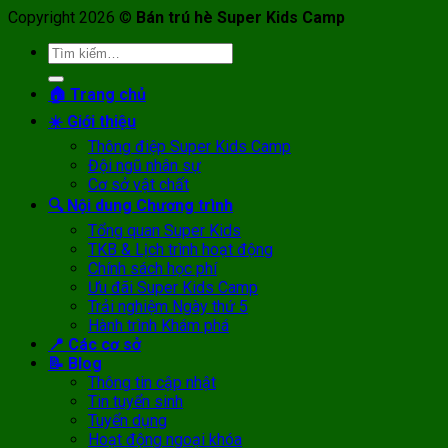
Copyright 2026 ©
Bán trú hè Super Kids Camp
Tìm
kiếm:
🏠 Trang chủ
☀️ Giới thiệu
Thông điệp Super Kids Camp
Đội ngũ nhân sự
Cơ sở vật chất
🔍 Nội dung Chương trình
Tổng quan Super Kids
TKB & Lịch trình hoạt động
Chính sách học phí
Ưu đãi Super Kids Camp
Trải nghiệm Ngày thứ 5
Hành trình Khám phá
📍 Các cơ sở
📝 Blog
Thông tin cập nhật
Tin tuyển sinh
Tuyển dụng
Hoạt động ngoại khóa