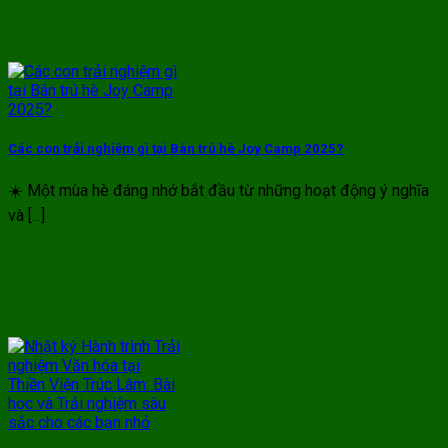
Các con trải nghiệm gì tại Bán trú hè Joy Camp 2025?
☀️ Một mùa hè đáng nhớ bắt đầu từ những hoạt động ý nghĩa
và [...]