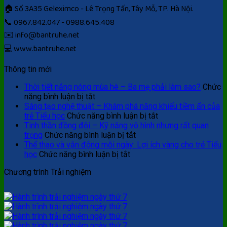
🏠 Số 3A35 Geleximco - Lê Trọng Tấn, Tây Mỗ, TP. Hà Nội.
📞 0967.842.047 - 0988.645.408
✉️ info@bantruhe.net
💻 www.bantruhe.net
Thông tin mới
Thời tiết nắng nóng mùa hè – Ba mẹ phải làm sao?
Chức
ở
năng bình luận bị tắt
Thời
Sáng tạo nghệ thuật – Khám phá năng khiếu tiềm ẩn của
tiết
ở
trẻ Tiểu học
Chức năng bình luận bị tắt
nắng
Sáng
Tinh thần đồng đội – Kỹ năng vô hình nhưng rất quan
nóng
ở
tạo
trọng
Chức năng bình luận bị tắt
mùa
Tinh
nghệ
Thể thao và vận động mỗi ngày: Lợi ích vàng cho trẻ Tiểu
hè
ở
thần
thuật
học
Chức năng bình luận bị tắt
–
Thể
đồng
–
Chương trình Trải nghiệm
Ba
thao
đội
Khám
mẹ
và
–
phá
phải
vận
Kỹ
năng
làm
động
năng
khiếu
sao?
mỗi
vô
tiềm
ngày:
hình
ẩn