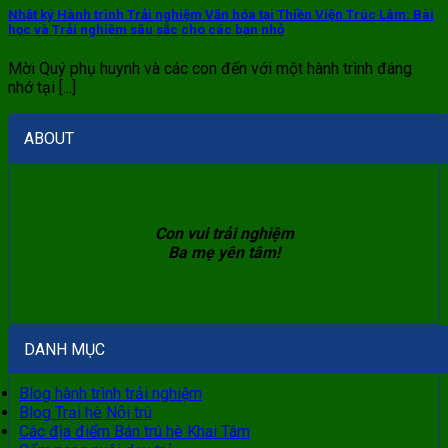
Nhật ký Hành trình Trải nghiệm Văn hóa tại Thiền Viện Trúc Lâm: Bài
học và Trải nghiệm sâu sắc cho các bạn nhỏ
Mời Quý phụ huynh và các con đến với một hành trình đáng
nhớ tại [...]
ABOUT
Con vui trải nghiệm
Ba mẹ yên tâm!
DANH MỤC
Blog hành trình trải nghiệm
Blog Trại hè Nội trú
Các địa điểm Bán trú hè Khai Tâm