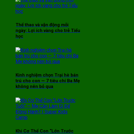
Thể thao và vận động mỗi
ngày: Lợi ích vàng cho trẻ Tiểu
học
Kinh nghiệm chọn Trại hè bán
trú cho con — 7 tiêu chí Ba Mẹ
không nên bỏ qua
Khi Cơ Thể Con “Lớn Trước