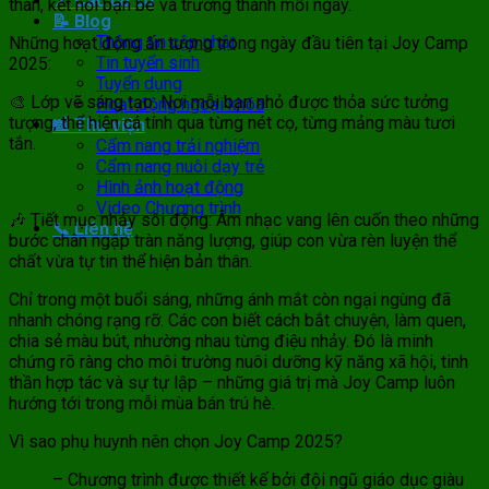
📍 Các cơ sở
thân, kết nối bạn bè và trưởng thành mỗi ngày.
📝 Blog
Thông tin cập nhật
Những hoạt động ấn tượng trong ngày đầu tiên tại Joy Camp
Tin tuyển sinh
2025:
Tuyển dụng
🎨 Lớp vẽ sáng tạo: Nơi mỗi bạn nhỏ được thỏa sức tưởng
Hoạt động ngoại khóa
tượng, thể hiện cá tính qua từng nét cọ, từng mảng màu tươi
📸 Thư viện
tắn.
Cẩm nang trải nghiệm
Cẩm nang nuôi dạy trẻ
Hình ảnh hoạt động
Video Chương trình
🎶 Tiết mục nhảy sôi động: Âm nhạc vang lên cuốn theo những
📞 Liên hệ
bước chân ngập tràn năng lượng, giúp con vừa rèn luyện thể
chất vừa tự tin thể hiện bản thân.
Chỉ trong một buổi sáng, những ánh mắt còn ngại ngùng đã
nhanh chóng rạng rỡ. Các con biết cách bắt chuyện, làm quen,
chia sẻ màu bút, nhường nhau từng điệu nhảy. Đó là minh
chứng rõ ràng cho môi trường nuôi dưỡng kỹ năng xã hội, tinh
thần hợp tác và sự tự lập – những giá trị mà Joy Camp luôn
hướng tới trong mỗi mùa bán trú hè.
Vì sao phụ huynh nên chọn Joy Camp 2025?
– Chương trình được thiết kế bởi đội ngũ giáo dục giàu