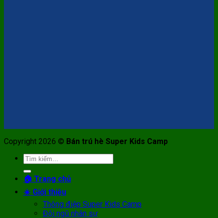
Copyright 2026 ©
Bán trú hè Super Kids Camp
Tìm
kiếm:
🏠 Trang chủ
☀️ Giới thiệu
Thông điệp Super Kids Camp
Đội ngũ nhân sự