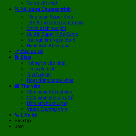
Cơ sở vật chất
🔍 Nội dung Chương trình
Tổng quan Super Kids
TKB & Lịch trình hoạt động
Chính sách học phí
Ưu đãi Super Kids Camp
Trải nghiệm Ngày thứ 5
Hành trình Khám phá
📍 Các cơ sở
📝 Blog
Thông tin cập nhật
Tin tuyển sinh
Tuyển dụng
Hoạt động ngoại khóa
📸 Thư viện
Cẩm nang trải nghiệm
Cẩm nang nuôi dạy trẻ
Hình ảnh hoạt động
Video Chương trình
📞 Liên hệ
Sign Up
Join