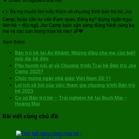
🔹 Email: info@bantruhe.net
👉 Ba mẹ muốn tìm hiểu thêm về chương trình bán trú hè Joy
Camp, hoặc cần tư vấn tham quan, đăng ký? Đừng ngần ngại
liên hệ – đội ngũ Joy Camp luôn sẵn sàng đồng hành cùng ba
mẹ và các con trong mùa hè này! 🌈💖
Xem thêm:
Bán trú hè tại An Khánh: Những điều cha mẹ cần biết
mỗi dịp hè đến
Phụ huynh nói gì về Chương trình Trại hè Bán trú Joy
Camp 2025?
Chúc mừng ngày nhà giáo Việt Nam 20-11
Lợi ích xã hội của việc tham gia chương trình Bán trú
hè 2023
Cơ sở Bán trú hè – Trải nghiệm hè tại Bạch Mai –
Hoàng Mai
Bài viết cùng chủ đề: