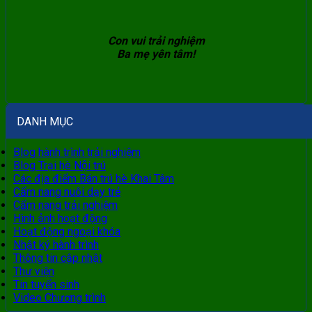
Con vui trải nghiệm
Ba mẹ yên tâm!
DANH MỤC
Blog hành trình trải nghiệm
Blog Trại hè Nội trú
Các địa điểm Bán trú hè Khai Tâm
Cẩm nang nuôi dạy trẻ
Cẩm nang trải nghiệm
Hình ảnh hoạt động
Hoạt động ngoại khóa
Nhật ký hành trình
Thông tin cập nhật
Thư viện
Tin tuyển sinh
Video Chương trình