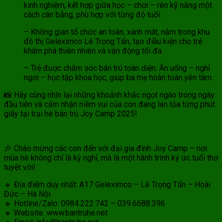
kinh nghiệm, kết hợp giữa học – chơi – rèn kỹ năng một
cách cân bằng, phù hợp với từng độ tuổi.
– Không gian tổ chức an toàn, xanh mát, nằm trong khu
đô thị Geleximco Lê Trọng Tấn, tạo điều kiện cho trẻ
khám phá thiên nhiên và vận động tối đa.
– Trẻ được chăm sóc bán trú toàn diện: Ăn uống – nghỉ
ngơi – học tập khoa học, giúp ba mẹ hoàn toàn yên tâm.
📸 Hãy cùng nhìn lại những khoảnh khắc ngọt ngào trong ngày
đầu tiên và cảm nhận niềm vui của con đang lan tỏa từng phút
giây tại trại hè bán trú Joy Camp 2025!
🎉 Chào mừng các con đến với đại gia đình Joy Camp – nơi
mùa hè không chỉ là kỳ nghỉ, mà là một hành trình ký ức tuổi thơ
tuyệt vời!
🔹 Địa điểm duy nhất: A17 Geleximco – Lê Trọng Tấn – Hoài
Đức – Hà Nội
🔹 Hotline/Zalo: 0984.222.742 – 039.6688.396
🔹 Website: www.bantruhe.net