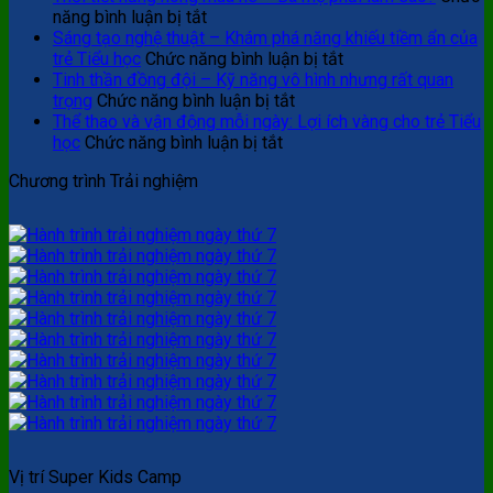
ở
năng bình luận bị tắt
Thời
Sáng tạo nghệ thuật – Khám phá năng khiếu tiềm ẩn của
tiết
ở
trẻ Tiểu học
Chức năng bình luận bị tắt
nắng
Sáng
Tinh thần đồng đội – Kỹ năng vô hình nhưng rất quan
nóng
ở
tạo
trọng
Chức năng bình luận bị tắt
mùa
Tinh
nghệ
Thể thao và vận động mỗi ngày: Lợi ích vàng cho trẻ Tiểu
hè
ở
thần
thuật
học
Chức năng bình luận bị tắt
–
Thể
đồng
–
Chương trình Trải nghiệm
Ba
thao
đội
Khám
mẹ
và
–
phá
phải
vận
Kỹ
năng
làm
động
năng
khiếu
sao?
mỗi
vô
tiềm
ngày:
hình
ẩn
Lợi
nhưng
của
ích
rất
trẻ
vàng
quan
Tiểu
cho
trọng
học
trẻ
Tiểu
học
Vị trí Super Kids Camp