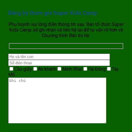
Đăng ký tham gia Super Kids Camp
Phụ huynh vui lòng điền thông tin sau. Ban tổ chức Super
Kids Camp sẽ ghi nhận và liên hệ lại để tư vấn rõ hơn về
Chương trình Bán trú hè.
Cầu giấy
An khánh
Minh Khai
Hà Đông
Tây
Mỗ