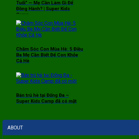
Tuổi” — Mẹ Cần Làm Gì Để
Đồng Hành? | Super Kids
Camp
Chăm Sóc Con Mùa Hè: 5 Điều
Ba Mẹ Cần Biết Để Con Khỏe
Cả Hè
Bán trú hè tại Đống Đa –
Super Kids Camp đã có mặt
ABOUT