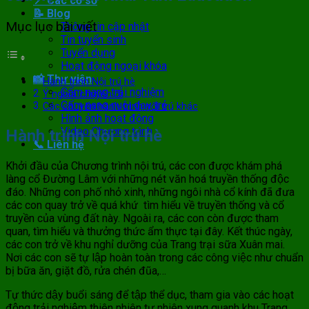
📍 Các cơ sở
📝 Blog
Mục lục bài viết
Thông tin cập nhật
Tin tuyển sinh
Tuyển dụng
Hoạt động ngoại khóa
📸 Thư viện
Hành trình Nội trú hè
Cẩm nang trải nghiệm
Ý nghĩa chuyến đi
Cẩm nang nuôi dạy trẻ
Các chuyến hành trình nội trú khác
Hình ảnh hoạt động
Video Chương trình
Hành trình Nội trú hè
📞 Liên hệ
Khởi đầu của Chương trình nội trú, các con được khám phá
làng cổ Đường Lâm với những nét văn hoá truyền thống độc
đáo. Những con phố nhỏ xinh, những ngôi nhà cổ kính đã đưa
các con quay trở về quá khứ tìm hiểu về truyền thống và cổ
truyền của vùng đất này. Ngoài ra, các con còn được tham
quan, tìm hiểu và thưởng thức ẩm thực tại đây. Kết thúc ngày,
các con trở về khu nghỉ dưỡng của Trang trại sữa Xuân mai.
Nơi các con sẽ tự lập hoàn toàn trong các công việc như chuẩn
bị bữa ăn, giặt đồ, rửa chén đũa,…
Tự thức dậy buổi sáng để tập thể dục, tham gia vào các hoạt
động trải nghiệm thiên nhiên tự nhiên xung quanh khu Trang