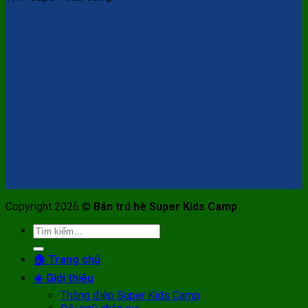
Copyright 2026 ©
Bán trú hè Super Kids Camp
Tìm
kiếm:
🏠 Trang chủ
☀️ Giới thiệu
Thông điệp Super Kids Camp