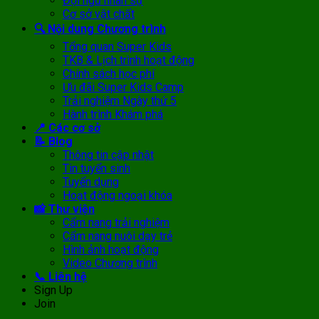
Đội ngũ nhân sự
Cơ sở vật chất
🔍 Nội dung Chương trình
Tổng quan Super Kids
TKB & Lịch trình hoạt động
Chính sách học phí
Ưu đãi Super Kids Camp
Trải nghiệm Ngày thứ 5
Hành trình Khám phá
📍 Các cơ sở
📝 Blog
Thông tin cập nhật
Tin tuyển sinh
Tuyển dụng
Hoạt động ngoại khóa
📸 Thư viện
Cẩm nang trải nghiệm
Cẩm nang nuôi dạy trẻ
Hình ảnh hoạt động
Video Chương trình
📞 Liên hệ
Sign Up
Join