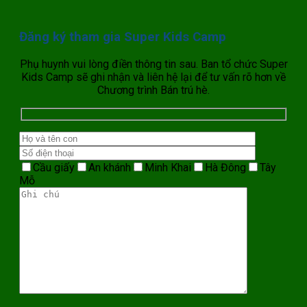
Đăng ký tham gia Super Kids Camp
Phụ huynh vui lòng điền thông tin sau. Ban tổ chức Super
Kids Camp sẽ ghi nhận và liên hệ lại để tư vấn rõ hơn về
Chương trình Bán trú hè.
Cầu giấy
An khánh
Minh Khai
Hà Đông
Tây
Mỗ