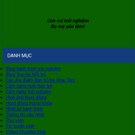
Con vui trải nghiệm
Ba mẹ yên tâm!
DANH MỤC
Blog hành trình trải nghiệm
Blog Trại hè Nội trú
Các địa điểm Bán trú hè Khai Tâm
Cẩm nang nuôi dạy trẻ
Cẩm nang trải nghiệm
Hình ảnh hoạt động
Hoạt động ngoại khóa
Nhật ký hành trình
Thông tin cập nhật
Thư viện
Tin tuyển sinh
Video Chương trình