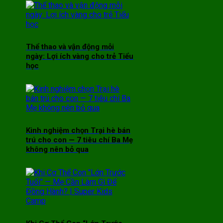
Thể thao và vận động mỗi
ngày: Lợi ích vàng cho trẻ Tiểu
học
Kinh nghiệm chọn Trại hè bán
trú cho con — 7 tiêu chí Ba Mẹ
không nên bỏ qua