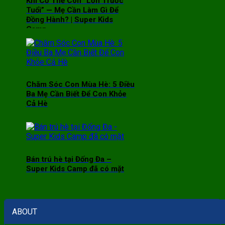
Khi Cơ Thể Con “Lớn Trước
Tuổi” — Mẹ Cần Làm Gì Để
Đồng Hành? | Super Kids
Camp
Chăm Sóc Con Mùa Hè: 5 Điều
Ba Mẹ Cần Biết Để Con Khỏe
Cả Hè
Bán trú hè tại Đống Đa –
Super Kids Camp đã có mặt
ABOUT