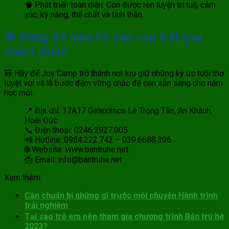
🧠 Phát triển toàn diện: Con được rèn luyện trí tuệ, cảm
xúc, kỹ năng, thể chất và tinh thần.
🌟 Đừng để mùa hè của con trôi qua
nhàm chán!
🎒 Hãy để Joy Camp trở thành nơi lưu giữ những ký ức tuổi thơ
tuyệt vời và là bước đệm vững chắc để con sẵn sàng cho năm
học mới.
📍 Địa chỉ: 17A17 Geleximco Lê Trọng Tấn, An Khánh,
Hoài Đức
📞 Điện thoại: 0246.2927.005
📲 Hotline: 0984.222.742 – 039.6688.396
🌐 Website: www.bantruhe.net
📩 Email: info@bantruhe.net
Xem thêm:
Cần chuẩn bị những gì trước mỗi chuyến Hành trình
trải nghiệm
Tại sao trẻ em nên tham gia chương trình Bán trú hè
2023?