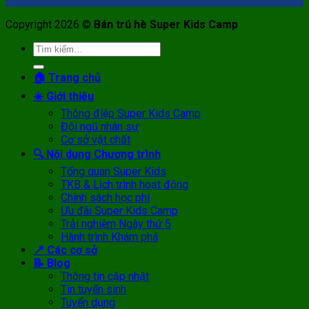
Copyright 2026 ©
Bán trú hè Super Kids Camp
Tìm
kiếm:
🏠 Trang chủ
☀️ Giới thiệu
Thông điệp Super Kids Camp
Đội ngũ nhân sự
Cơ sở vật chất
🔍 Nội dung Chương trình
Tổng quan Super Kids
TKB & Lịch trình hoạt động
Chính sách học phí
Ưu đãi Super Kids Camp
Trải nghiệm Ngày thứ 5
Hành trình Khám phá
📍 Các cơ sở
📝 Blog
Thông tin cập nhật
Tin tuyển sinh
Tuyển dụng