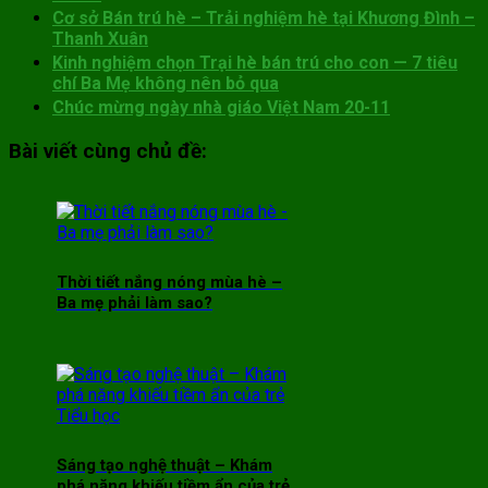
Cơ sở Bán trú hè – Trải nghiệm hè tại Khương Đình –
Thanh Xuân
Kinh nghiệm chọn Trại hè bán trú cho con — 7 tiêu
chí Ba Mẹ không nên bỏ qua
Chúc mừng ngày nhà giáo Việt Nam 20-11
Bài viết cùng chủ đề:
Thời tiết nắng nóng mùa hè –
Ba mẹ phải làm sao?
Sáng tạo nghệ thuật – Khám
phá năng khiếu tiềm ẩn của trẻ