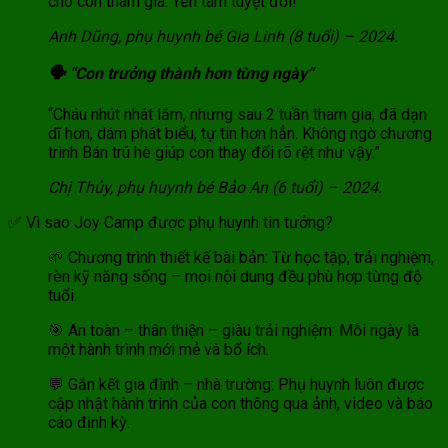
cho con tham gia. Yên tâm tuyệt đối!”
Anh Dũng, phụ huynh bé Gia Linh (8 tuổi) – 2024.
🗣️ “Con trưởng thành hơn từng ngày”
“Cháu nhút nhát lắm, nhưng sau 2 tuần tham gia, đã dạn
dĩ hơn, dám phát biểu, tự tin hơn hẳn. Không ngờ chương
trình Bán trú hè giúp con thay đổi rõ rệt như vậy.”
Chị Thủy, phụ huynh bé Bảo An (6 tuổi) – 2024.
✅ Vì sao Joy Camp được phụ huynh tin tưởng?
🌱
Chương trình thiết kế bài bản: Từ học tập, trải nghiệm,
rèn kỹ năng sống – mọi nội dung đều phù hợp từng độ
tuổi.
🎯 An toàn – thân thiện – giàu trải nghiệm: Mỗi ngày là
một hành trình mới mẻ và bổ ích.
💬 Gắn kết gia đình – nhà trường: Phụ huynh luôn được
cập nhật hành trình của con thông qua ảnh, video và báo
cáo định kỳ.