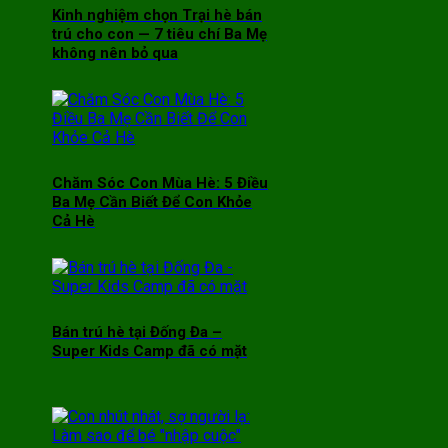
Kinh nghiệm chọn Trại hè bán
trú cho con — 7 tiêu chí Ba Mẹ
không nên bỏ qua
Chăm Sóc Con Mùa Hè: 5 Điều
Ba Mẹ Cần Biết Để Con Khỏe
Cả Hè
Bán trú hè tại Đống Đa –
Super Kids Camp đã có mặt