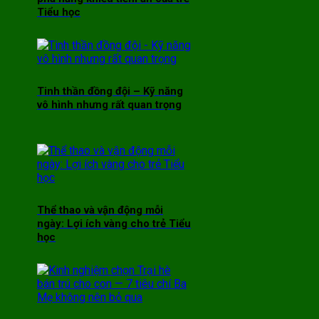
Tiểu học
Tinh thần đồng đội – Kỹ năng
vô hình nhưng rất quan trọng
Thể thao và vận động mỗi
ngày: Lợi ích vàng cho trẻ Tiểu
học