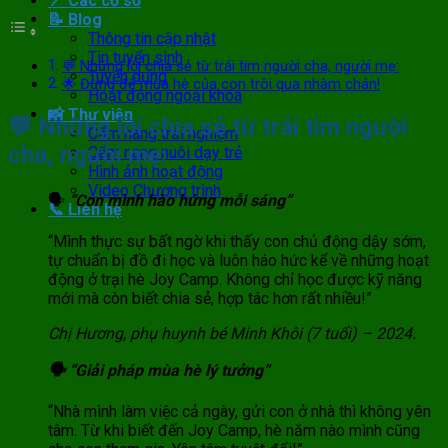
📍 Các cơ sở
📝 Blog
Thông tin cập nhật
Tin tuyển sinh
💬 Những lời chia sẻ từ trái tim người cha, người mẹ:
Tuyển dụng
🌟 Đừng để mùa hè của con trôi qua nhàm chán!
Hoạt động ngoại khóa
📸 Thư viện
💬 Những lời chia sẻ từ trái tim người
Cẩm nang trải nghiệm
cha, người mẹ:
Cẩm nang nuôi dạy trẻ
Hình ảnh hoạt động
Video Chương trình
🗣️
“Con mình hào hứng mỗi sáng”
📞 Liên hệ
“Mình thực sự bất ngờ khi thấy con chủ động dậy sớm,
tự chuẩn bị đồ đi học và luôn háo hức kể về những hoạt
động ở trại hè Joy Camp. Không chỉ học được kỹ năng
mới mà còn biết chia sẻ, hợp tác hơn rất nhiều!”
Chị Hương, phụ huynh bé Minh Khôi (7 tuổi) – 2024.
🗣️ “Giải pháp mùa hè lý tưởng”
“Nhà mình làm việc cả ngày, gửi con ở nhà thì không yên
tâm. Từ khi biết đến Joy Camp, hè năm nào mình cũng