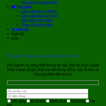
Hoạt động ngoại khóa
📸 Thư viện
Cẩm nang trải nghiệm
Cẩm nang nuôi dạy trẻ
Hình ảnh hoạt động
Video Chương trình
📞 Liên hệ
Sign Up
Join
Đăng ký tham gia Super Kids Camp
Phụ huynh vui lòng điền thông tin sau. Ban tổ chức Super
Kids Camp sẽ ghi nhận và liên hệ lại để tư vấn rõ hơn về
Chương trình Bán trú hè.
Cầu giấy
An khánh
Minh Khai
Hà Đông
Tây
Mỗ