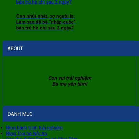
Con nhút nhát, sợ người lạ:
Làm sao để bé “nhập cuộc”
bán trú hè chỉ sau 2 ngày?
ABOUT
Con vui trải nghiệm
Ba mẹ yên tâm!
DANH MỤC
Blog hành trình trải nghiệm
Blog Trại hè Nội trú