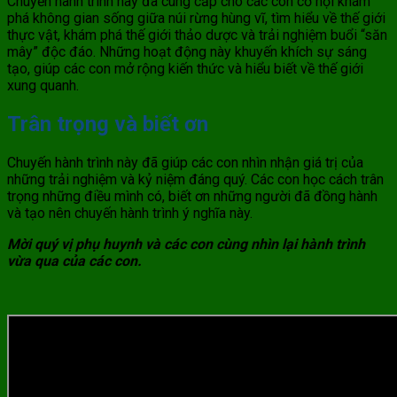
Chuyến hành trình này đã cung cấp cho các con cơ hội khám
phá không gian sống giữa núi rừng hùng vĩ, tìm hiểu về thế giới
thực vật, khám phá thế giới thảo dược và trải nghiệm buổi “săn
mây” độc đáo. Những hoạt động này khuyến khích sự sáng
tạo, giúp các con mở rộng kiến thức và hiểu biết về thế giới
xung quanh.
Trân trọng và biết ơn
Chuyến hành trình này đã giúp các con nhìn nhận giá trị của
những trải nghiệm và kỷ niệm đáng quý. Các con học cách trân
trọng những điều mình có, biết ơn những người đã đồng hành
và tạo nên chuyến hành trình ý nghĩa này.
Mời quý vị phụ huynh và các con cùng nhìn lại hành trình
vừa qua của các con.