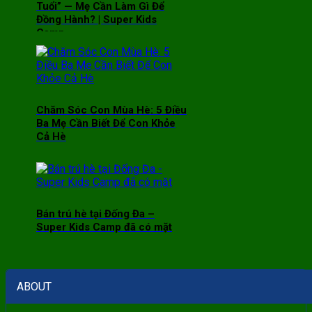
Tuổi” — Mẹ Cần Làm Gì Để
Đồng Hành? | Super Kids
Camp
Chăm Sóc Con Mùa Hè: 5 Điều
Ba Mẹ Cần Biết Để Con Khỏe
Cả Hè
Bán trú hè tại Đống Đa –
Super Kids Camp đã có mặt
ABOUT