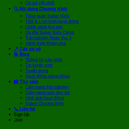
Cơ sở vật chất
🔍 Nội dung Chương trình
Tổng quan Super Kids
TKB & Lịch trình hoạt động
Chính sách học phí
Ưu đãi Super Kids Camp
Trải nghiệm Ngày thứ 5
Hành trình Khám phá
📍 Các cơ sở
📝 Blog
Thông tin cập nhật
Tin tuyển sinh
Tuyển dụng
Hoạt động ngoại khóa
📸 Thư viện
Cẩm nang trải nghiệm
Cẩm nang nuôi dạy trẻ
Hình ảnh hoạt động
Video Chương trình
📞 Liên hệ
Sign Up
Join