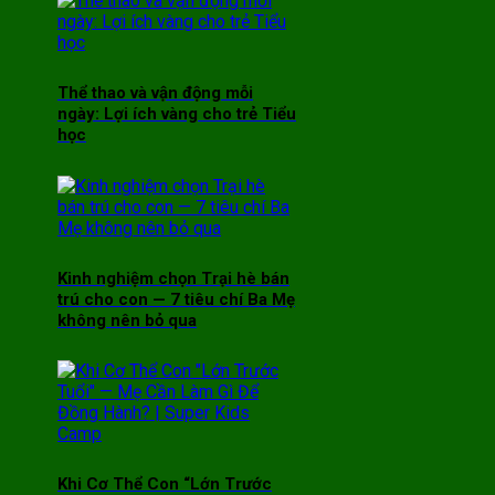
Thể thao và vận động mỗi
ngày: Lợi ích vàng cho trẻ Tiểu
học
Kinh nghiệm chọn Trại hè bán
trú cho con — 7 tiêu chí Ba Mẹ
không nên bỏ qua
Khi Cơ Thể Con “Lớn Trước