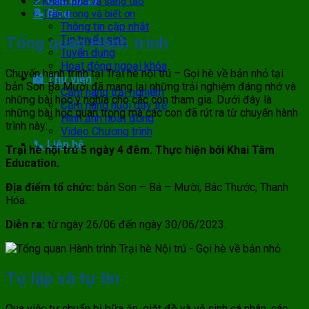
📍 Các cơ sở
Khám phá và sáng tạo
📝 Blog
Trân trọng và biết ơn
Thông tin cập nhật
Tin tuyển sinh
Tổng quan Hành trình
Tuyển dụng
Hoạt động ngoại khóa
Chuyến hành trình tại Trại hè nội trú – Gọi hè về bản nhỏ tại
📸 Thư viện
bản Son Bá Mười đã mang lại những trải nghiệm đáng nhớ và
Cẩm nang trải nghiệm
những bài học ý nghĩa cho các con tham gia. Dưới đây là
Cẩm nang nuôi dạy trẻ
những bài học quan trọng mà các con đã rút ra từ chuyến hành
Hình ảnh hoạt động
trình này:
Video Chương trình
📞 Liên hệ
Trại hè nội trú 5 ngày 4 đêm. Thực hiện bởi Khai Tâm
Education.
Địa điểm tổ chức:
bản Son – Bá – Mười, Bác Thước, Thanh
Hóa.
Diễn ra:
từ ngày 26/06 đến ngày 30/06/2023.
Tự lập và tự tin
Qua việc tự chuẩn bị bữa ăn, giặt đồ và vệ sinh cá nhân, các