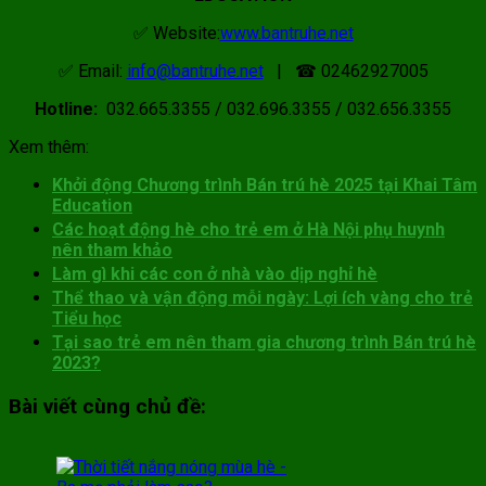
✅ Website:
www.bantruhe.net
✅ Email:
info@bantruhe.net
| ☎ 02462927005
Hotline:
032.665.3355 / 032.696.3355 / 032.656.3355
Xem thêm:
Khởi động Chương trình Bán trú hè 2025 tại Khai Tâm
Education
Các hoạt động hè cho trẻ em ở Hà Nội phụ huynh
nên tham khảo
Làm gì khi các con ở nhà vào dịp nghỉ hè
Thể thao và vận động mỗi ngày: Lợi ích vàng cho trẻ
Tiểu học
Tại sao trẻ em nên tham gia chương trình Bán trú hè
2023?
Bài viết cùng chủ đề: