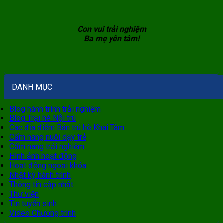
Con vui trải nghiệm
Ba mẹ yên tâm!
DANH MỤC
Blog hành trình trải nghiệm
Blog Trại hè Nội trú
Các địa điểm Bán trú hè Khai Tâm
Cẩm nang nuôi dạy trẻ
Cẩm nang trải nghiệm
Hình ảnh hoạt động
Hoạt động ngoại khóa
Nhật ký hành trình
Thông tin cập nhật
Thư viện
Tin tuyển sinh
Video Chương trình