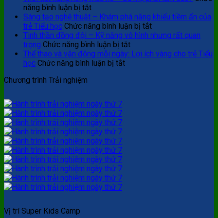
ở
năng bình luận bị tắt
Thời
Sáng tạo nghệ thuật – Khám phá năng khiếu tiềm ẩn của
tiết
ở
trẻ Tiểu học
Chức năng bình luận bị tắt
nắng
Sáng
Tinh thần đồng đội – Kỹ năng vô hình nhưng rất quan
nóng
ở
tạo
trọng
Chức năng bình luận bị tắt
mùa
Tinh
nghệ
Thể thao và vận động mỗi ngày: Lợi ích vàng cho trẻ Tiểu
hè
ở
thần
thuật
học
Chức năng bình luận bị tắt
–
Thể
đồng
–
Chương trình Trải nghiệm
Ba
thao
đội
Khám
mẹ
và
–
phá
phải
vận
Kỹ
năng
làm
động
năng
khiếu
sao?
mỗi
vô
tiềm
ngày:
hình
ẩn
Lợi
nhưng
của
ích
rất
trẻ
vàng
quan
Tiểu
cho
trọng
học
trẻ
Tiểu
học
Vị trí Super Kids Camp