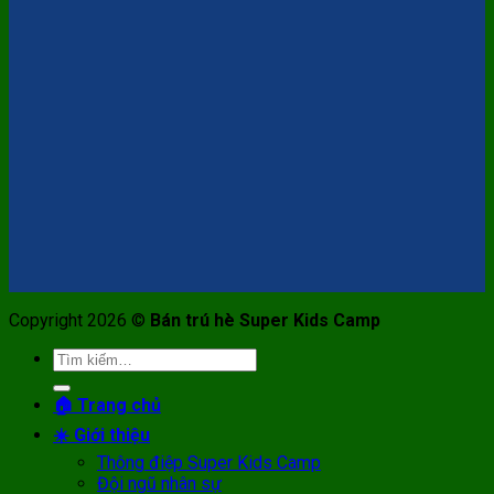
Copyright 2026 ©
Bán trú hè Super Kids Camp
Tìm
kiếm:
🏠 Trang chủ
☀️ Giới thiệu
Thông điệp Super Kids Camp
Đội ngũ nhân sự